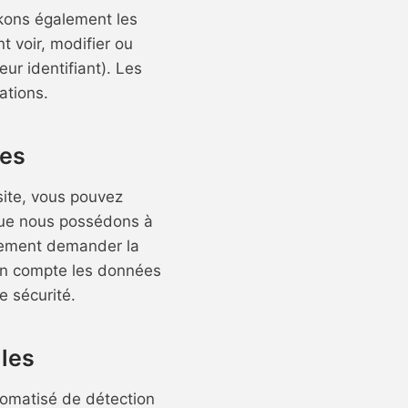
ckons également les
 voir, modifier ou
ur identifiant). Les
ations.
ées
site, vous pouvez
que nous possédons à
alement demander la
en compte les données
e sécurité.
les
utomatisé de détection